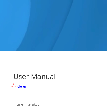
eet
User Manual
de
en
Line-Interaktiv