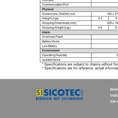
Sico
Indu
CH-