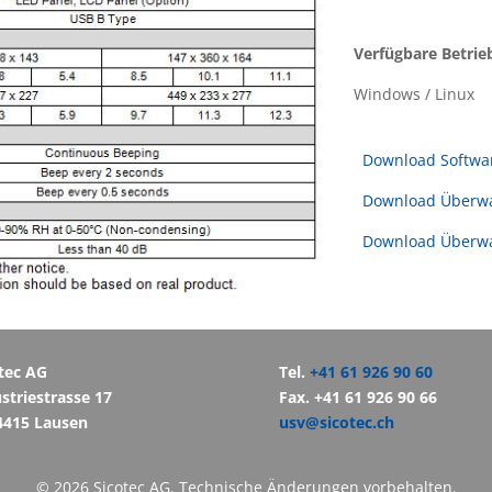
Verfügbare Betrie
Windows / Linux
Download Softwar
Download Überwa
Download Überwa
tec AG
Tel.
+41 61 926 90 60
striestrasse 17
Fax. +41 61 926 90 66
4415 Lausen
usv@sicotec.ch
© 2026 Sicotec AG. Technische Änderungen vorbehalten.