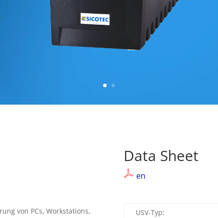
Data Sh
en
rung von PCs, Workstations,
USV-Typ: