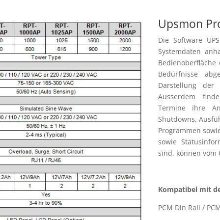
Upsmon Pr
Die Software UP
Systemdaten anha
Bedienoberfläche 
Bedürfnisse abg
Darstellung der 
Ausserdem finde
Termine ihre An
Shutdowns, Ausfüh
Programmen sowie 
sowie Statusinfor
sind, können vom
Kompatibel mit de
PCM Din Rail / PC