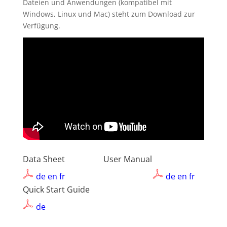
Dateien und Anwendungen (kompatibel mit
Windows, Linux und Mac) steht zum Download zur
Verfügung.
Data Sheet
User Manual
de
en
fr
de
en
fr
Quick Start Guide
de